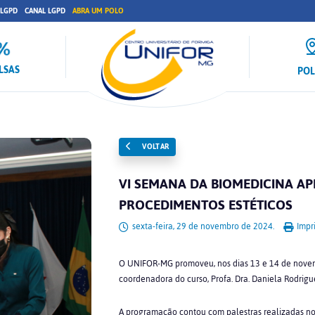
 LGPD
CANAL LGPD
ABRA UM POLO
LSAS
PO
VOLTAR
VI SEMANA DA BIOMEDICINA AP
PROCEDIMENTOS ESTÉTICOS
sexta-feira, 29 de novembro de 2024.
Impri
O UNIFOR-MG promoveu, nos dias 13 e 14 de novemb
coordenadora do curso, Profa. Dra. Daniela Rodrigu
A programação contou com palestras realizadas no 