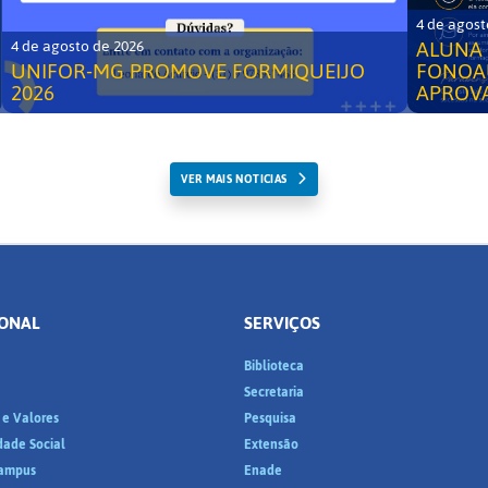
4 de agost
ALUNA 
4 de agosto de 2026
UNIFOR-MG PROMOVE FORMIQUEIJO
FONOA
2026
APROV
VER MAIS NOTICIAS
IONAL
SERVIÇOS
Biblioteca
a
Secretaria
 e Valores
Pesquisa
dade Social
Extensão
ampus
Enade