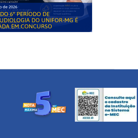
o de 2026
DO 6° PERÍODO DE
UDIOLOGIA DO UNIFOR-MG É
ADA EM CONCURSO