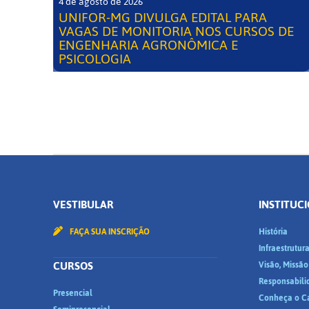
4 de agosto de 2026
UNIFOR-MG DIVULGA EDITAL PARA
VAGAS DE MONITORIA NOS CURSOS DE
ENGENHARIA AGRONÔMICA E
PSICOLOGIA
VESTIBULAR
INSTITUC
FAÇA SUA INSCRIÇÃO
História
Infraestrutur
CURSOS
Visão, Missão
Responsabili
Presencial
Conheça o C