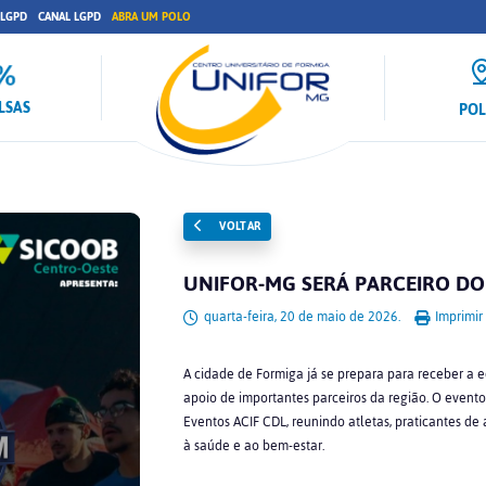
 LGPD
CANAL LGPD
ABRA UM POLO
LSAS
PO
VOLTAR
UNIFOR-MG SERÁ PARCEIRO DO
quarta-feira, 20 de maio de 2026.
Imprimir
A cidade de Formiga já se prepara para receber a 
apoio de importantes parceiros da região. O event
Eventos ACIF CDL, reunindo atletas, praticantes d
à saúde e ao bem-estar.