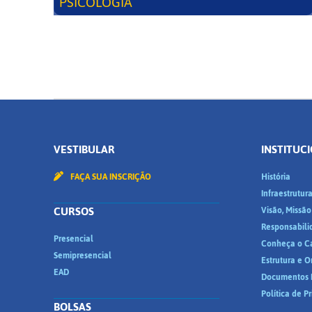
PSICOLOGIA
VESTIBULAR
INSTITUC
FAÇA SUA INSCRIÇÃO
História
Infraestrutur
CURSOS
Visão, Missão
Responsabili
Presencial
Conheça o C
Semipresencial
Estrutura e 
EAD
Documentos I
Política de P
BOLSAS