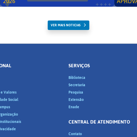
2026
APROV
VER MAIS NOTICIAS
IONAL
SERVIÇOS
Biblioteca
a
Secretaria
 e Valores
Pesquisa
dade Social
Extensão
ampus
Enade
Organização
CENTRAL DE ATENDIMENTO
nstitucionais
rivacidade
Contato