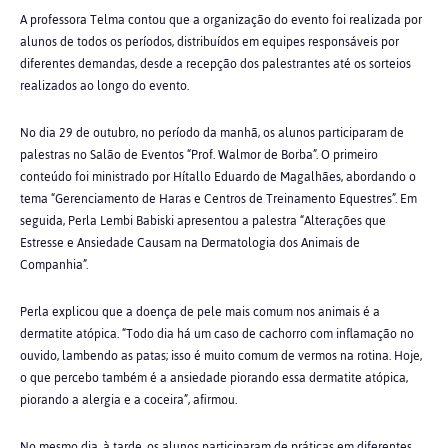
A professora Telma contou que a organização do evento foi realizada por
alunos de todos os períodos, distribuídos em equipes responsáveis por
diferentes demandas, desde a recepção dos palestrantes até os sorteios
realizados ao longo do evento.
No dia 29 de outubro, no período da manhã, os alunos participaram de
palestras no Salão de Eventos “Prof. Walmor de Borba”. O primeiro
conteúdo foi ministrado por Hítallo Eduardo de Magalhães, abordando o
tema “Gerenciamento de Haras e Centros de Treinamento Equestres”. Em
seguida, Perla Lembi Babiski apresentou a palestra “Alterações que
Estresse e Ansiedade Causam na Dermatologia dos Animais de
Companhia”.
Perla explicou que a doença de pele mais comum nos animais é a
dermatite atópica. “Todo dia há um caso de cachorro com inflamação no
ouvido, lambendo as patas; isso é muito comum de vermos na rotina. Hoje,
o que percebo também é a ansiedade piorando essa dermatite atópica,
piorando a alergia e a coceira”, afirmou.
No mesmo dia, à tarde, os alunos participaram de práticas em diferentes