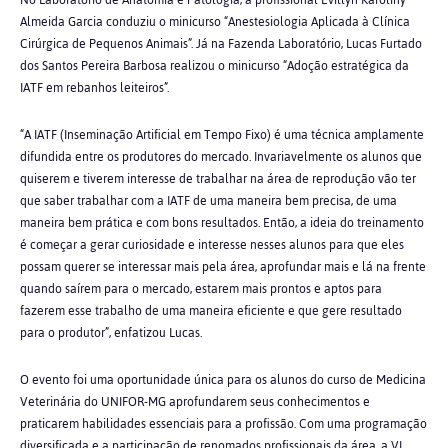
No Laboratório de Anatomia e Patologia, a profissional Evillyn Karoliny
Almeida Garcia conduziu o minicurso “Anestesiologia Aplicada à Clínica
Cirúrgica de Pequenos Animais”. Já na Fazenda Laboratório, Lucas Furtado
dos Santos Pereira Barbosa realizou o minicurso “Adoção estratégica da
IATF em rebanhos leiteiros”.
“A IATF (Inseminação Artificial em Tempo Fixo) é uma técnica amplamente
difundida entre os produtores do mercado. Invariavelmente os alunos que
quiserem e tiverem interesse de trabalhar na área de reprodução vão ter
que saber trabalhar com a IATF de uma maneira bem precisa, de uma
maneira bem prática e com bons resultados. Então, a ideia do treinamento
é começar a gerar curiosidade e interesse nesses alunos para que eles
possam querer se interessar mais pela área, aprofundar mais e lá na frente
quando saírem para o mercado, estarem mais prontos e aptos para
fazerem esse trabalho de uma maneira eficiente e que gere resultado
para o produtor”, enfatizou Lucas.
O evento foi uma oportunidade única para os alunos do curso de Medicina
Veterinária do UNIFOR-MG aprofundarem seus conhecimentos e
praticarem habilidades essenciais para a profissão. Com uma programação
diversificada e a participação de renomados profissionais da área, a VI