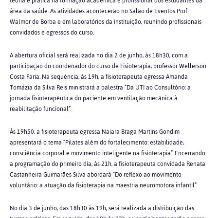
teoria e prática na formação acadêmica e profissional dos estudantes da
área da saúde. As atividades acontecerão no Salão de Eventos Prof.
Walmor de Borba e em laboratórios da instituição, reunindo profissionais
convidados e egressos do curso.
A abertura oficial será realizada no dia 2 de junho, às 18h30, com a
participação do coordenador do curso de Fisioterapia, professor Wellerson
Costa Faria. Na sequência, às 19h, a fisioterapeuta egressa Amanda
Tomázia da Silva Reis ministrará a palestra “Da UTI ao Consultório: a
jornada fisioterapêutica do paciente em ventilação mecânica à
reabilitação funcional”.
Às 19h50, a fisioterapeuta egressa Naiara Braga Martins Gondim
apresentará o tema “Pilates além do fortalecimento: estabilidade,
consciência corporal e movimento inteligente na fisioterapia”. Encerrando
a programação do primeiro dia, às 21h, a fisioterapeuta convidada Renata
Castanheira Guimarães Silva abordará “Do reflexo ao movimento
voluntário: a atuação da fisioterapia na maestria neuromotora infantil”.
No dia 3 de junho, das 18h30 às 19h, será realizada a distribuição das