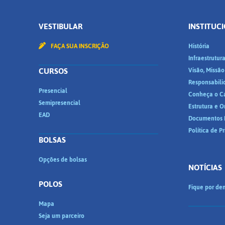
VESTIBULAR
INSTITUC
FAÇA SUA INSCRIÇÃO
História
Infraestrutur
CURSOS
Visão, Missão
Responsabili
Presencial
Conheça o C
Semipresencial
Estrutura e 
EAD
Documentos I
Política de P
BOLSAS
Opções de bolsas
NOTÍCIAS
POLOS
Fique por den
Mapa
Seja um parceiro