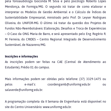
pela fonoaudióloga Gioconda M. Silva e pelo psicólogo Roberto Lopes
Mendonça, de Formiga/MG. O segundo irá tratar de como elaborar e
interpretar os Modelos de Gestão Ambiental e o Cálculo de Índices de
Sustentabilidade Empresarial, ministrado pelo Prof. Dr. Leyser Rodrigues
Oliveira, do UNIFOR-MG. O último irá tratar da questão dos Projetos de
Fundos Não-Reembolsáveis: Elaboração, Desafios e Troca de Experiências
– O Caso da ONG Maria de Barro, e será apresentado pelo Eng. Rogério R.
M. Ferreira, do CRIDES – Centro Regional Integrado de Desenvolvimento
Sustentável, de Nazareno/MG.
Inscrições e informações
As inscrições podem ser feitas na CAE (Central de Atendimento ao
Estudante), Prédio 01 do campus.
Mais informações podem ser obtidas pelo telefone: (37) 3329-1475 ou
pelos e-mail’s: coordengamb@uniformg.edu.br ou
salaverde@uniformg.edu.br.
A programação completa da II Semana de Engenharia está disponível no
site do Centro Universitário: www.uniformg.edu.br.