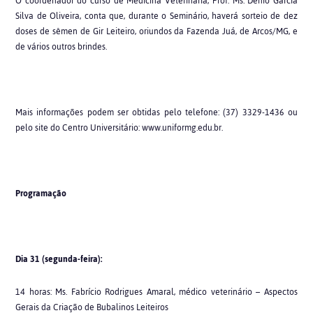
O coordenador do curso de Medicina Veterinária, Prof. Ms. Dênio Garcia
Silva de Oliveira, conta que, durante o Seminário, haverá sorteio de dez
doses de sêmen de Gir Leiteiro, oriundos da Fazenda Juá, de Arcos/MG, e
de vários outros brindes.
Mais informações podem ser obtidas pelo telefone: (37) 3329-1436 ou
pelo site do Centro Universitário: www.uniformg.edu.br.
Programação
Dia 31 (segunda-feira):
14 horas: Ms. Fabrício Rodrigues Amaral, médico veterinário – Aspectos
Gerais da Criação de Bubalinos Leiteiros