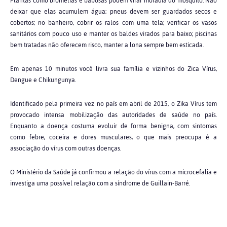
Plantas como bromélias e babosas podem virar moradia do mosquito. Não
deixar que elas acumulem água; pneus devem ser guardados secos e
cobertos; no banheiro, cobrir os ralos com uma tela; verificar os vasos
sanitários com pouco uso e manter os baldes virados para baixo; piscinas
bem tratadas não oferecem risco, manter a lona sempre bem esticada.
Em apenas 10 minutos você livra sua família e vizinhos do Zica Vírus,
Dengue e Chikungunya.
Identificado pela primeira vez no país em abril de 2015, o Zika Vírus tem
provocado intensa mobilização das autoridades de saúde no país.
Enquanto a doença costuma evoluir de forma benigna, com sintomas
como febre, coceira e dores musculares, o que mais preocupa é a
associação do vírus com outras doenças.
O Ministério da Saúde já confirmou a relação do vírus com a microcefalia e
investiga uma possível relação com a síndrome de Guillain-Barré.