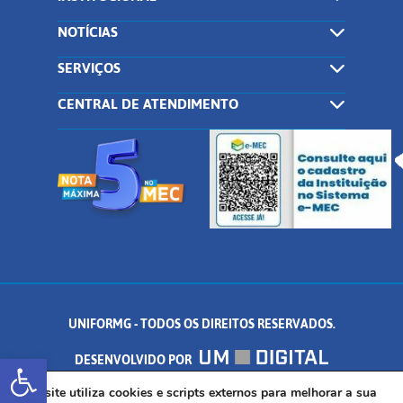
NOTÍCIAS
SERVIÇOS
CENTRAL DE ATENDIMENTO
UNIFORMG - TODOS OS DIREITOS RESERVADOS.
Abrir a barra de ferramentas
DESENVOLVIDO POR
AV. DR. ARNALDO DE SENNA, 328 - PALMEIRAS, FORMIGA/MG - CEP:
Este site utiliza cookies e scripts externos para melhorar a sua