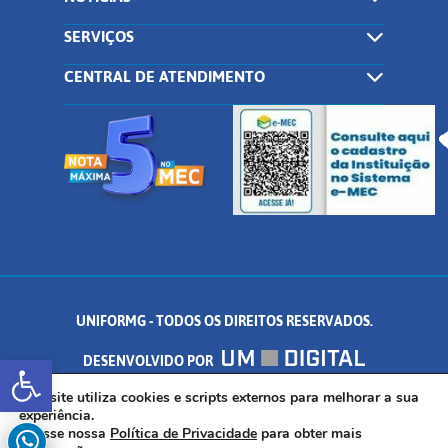
SERVIÇOS
CENTRAL DE ATENDIMENTO
UNIFORMG - TODOS OS DIREITOS RESERVADOS.
Abrir a barra de ferramentas
DESENVOLVIDO POR
AV. DR. ARNALDO DE SENNA, 328 - PALMEIRAS, FORMIGA/MG - CEP:
Este site utiliza cookies e scripts externos para melhorar a sua
experiência.
Acesse nossa
Política de Privacidade
para obter mais
35.574.530