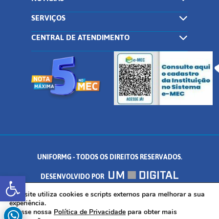
SERVIÇOS
CENTRAL DE ATENDIMENTO
UNIFORMG - TODOS OS DIREITOS RESERVADOS.
Abrir a barra de ferramentas
DESENVOLVIDO POR
AV. DR. ARNALDO DE SENNA, 328 - PALMEIRAS, FORMIGA/MG - CEP:
Este site utiliza cookies e scripts externos para melhorar a sua
experiência.
Acesse nossa
Política de Privacidade
para obter mais
35.574.530