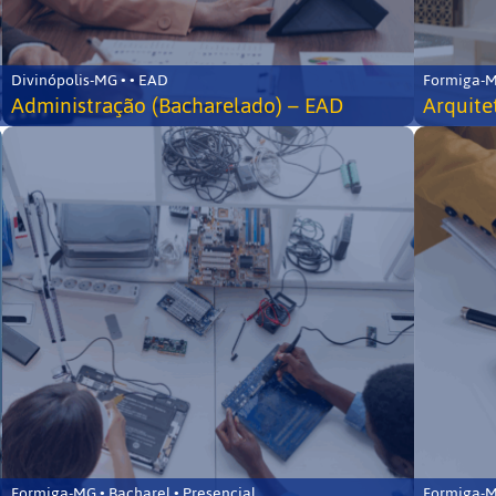
Divinópolis-MG • • EAD
Formiga-MG
Administração (Bacharelado) – EAD
Arquite
Formiga-MG • Bacharel • Presencial
Formiga-MG