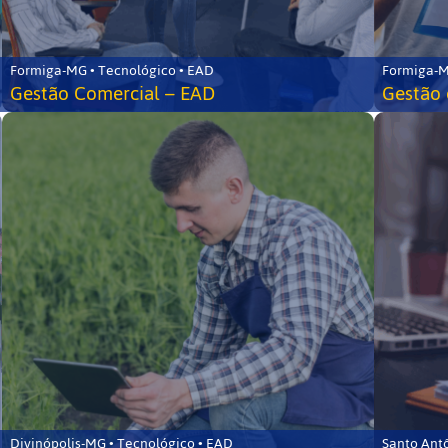
Formiga-MG • Tecnológico • EAD
Formiga-M
Gestão Comercial – EAD
Gestão 
Divinópolis-MG • Tecnológico • EAD
Santo Ant