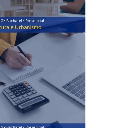
 • Bacharel • Presencial
tura e Urbanismo
 • Bacharel • Presencial