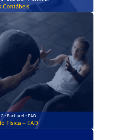
s Contábeis
G • Bacharel • EAD
o Física – EAD