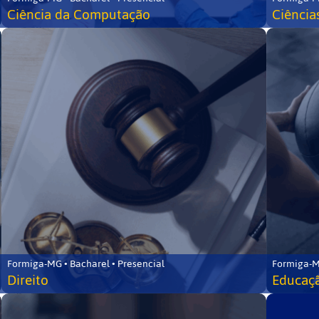
Ciência da Computação
Ciência
Formiga-MG • Bacharel • Presencial
Formiga-M
Direito
Educaçã