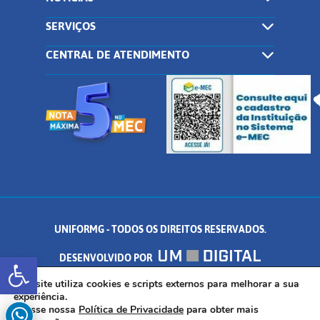
SERVIÇOS
CENTRAL DE ATENDIMENTO
UNIFORMG - TODOS OS DIREITOS RESERVADOS.
Abrir a barra de ferramentas
DESENVOLVIDO POR
AV. DR. ARNALDO DE SENNA, 328 - PALMEIRAS, FORMIGA/MG - CEP:
Este site utiliza cookies e scripts externos para melhorar a sua
experiência.
Acesse nossa
Política de Privacidade
para obter mais
35.574.530