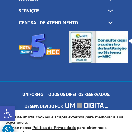
SERVIÇOS
CENTRAL DE ATENDIMENTO
UNIFORMG - TODOS OS DIREITOS RESERVADOS.
Abrir a barra de ferramentas
DESENVOLVIDO POR
AV. DR. ARNALDO DE SENNA, 328 - PALMEIRAS, FORMIGA/MG - CEP:
Este site utiliza cookies e scripts externos para melhorar a sua
experiência.
Acesse nossa
Política de Privacidade
para obter mais
35.574.530