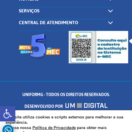
SERVIÇOS
CENTRAL DE ATENDIMENTO
UNIFORMG - TODOS OS DIREITOS RESERVADOS.
Abrir a barra de ferramentas
DESENVOLVIDO POR
AV. DR. ARNALDO DE SENNA, 328 - PALMEIRAS, FORMIGA/MG - CEP:
Este site utiliza cookies e scripts externos para melhorar a sua
experiência.
Acesse nossa
Política de Privacidade
para obter mais
35.574.530