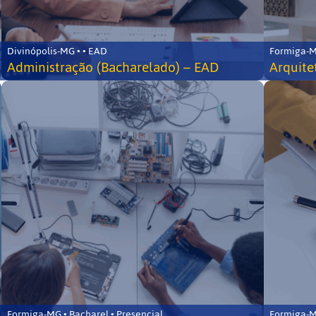
Divinópolis-MG • • EAD
Formiga-MG
Administração (Bacharelado) – EAD
Arquite
Formiga-MG • Bacharel • Presencial
Formiga-MG