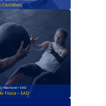
s Contábeis
 • Bacharel • EAD
o Física – EAD