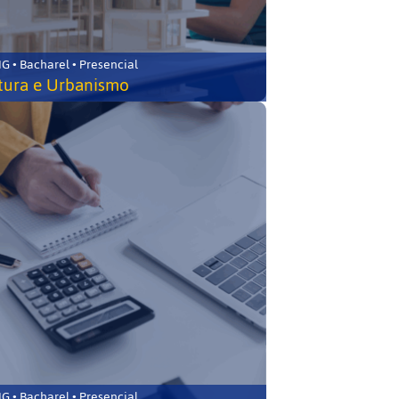
 • Bacharel • Presencial
tura e Urbanismo
 • Bacharel • Presencial