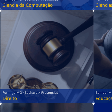
Ciência da Computação
Ciência
Formiga-MG • Bacharel • Presencial
Bambuí-MG
Direito
Educaçã