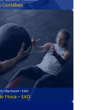
s Contábeis
G • Bacharel • EAD
o Física – EAD