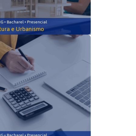
 • Bacharel • Presencial
tura e Urbanismo
 • Bacharel • Presencial