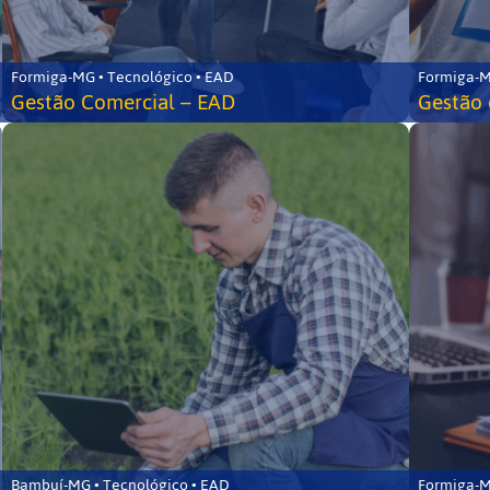
Formiga-MG • Tecnológico • EAD
Formiga-M
Gestão Comercial – EAD
Gestão 
Bambuí-MG • Tecnológico • EAD
Formiga-M