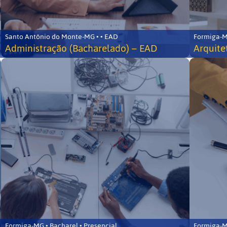
Santo Antônio do Monte-MG • • EAD
Formiga-MG
Administração (Bacharelado) – EAD
Arquite
Formiga-MG • Bacharel • Presencial
Formiga-MG