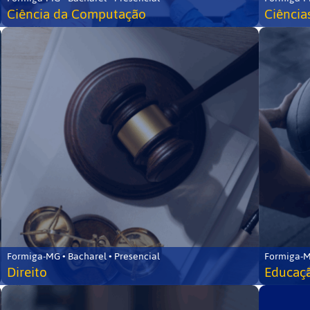
Ciência da Computação
Ciência
Formiga-MG • Bacharel • Presencial
Formiga-M
Direito
Educaçã