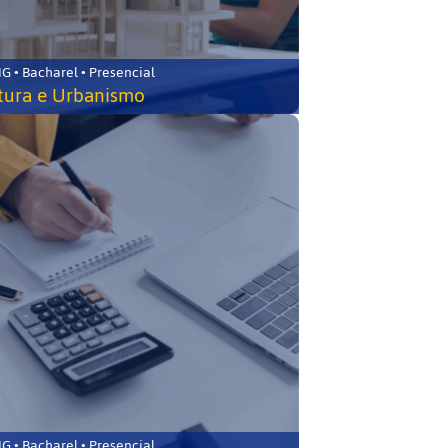
 • Bacharel • Presencial
tura e Urbanismo
 • Bacharel • Presencial