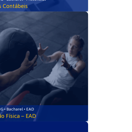
s Contábeis
G • Bacharel • EAD
o Física – EAD