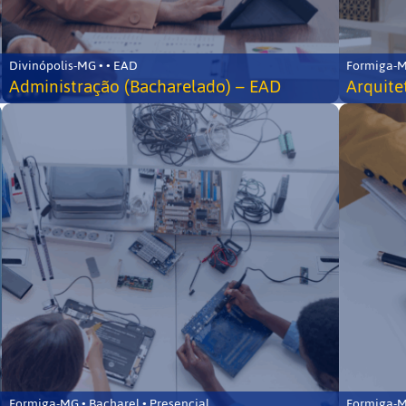
Divinópolis-MG • • EAD
Formiga-MG
Administração (Bacharelado) – EAD
Arquite
Formiga-MG • Bacharel • Presencial
Formiga-MG