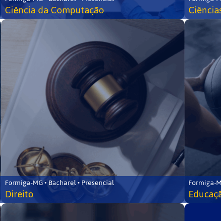
Ciência da Computação
Ciência
Formiga-MG • Bacharel • Presencial
Formiga-M
Direito
Educaçã