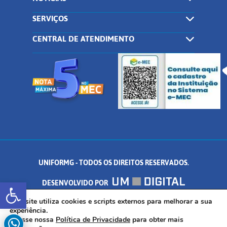
SERVIÇOS
CENTRAL DE ATENDIMENTO
UNIFORMG - TODOS OS DIREITOS RESERVADOS.
Abrir a barra de ferramentas
DESENVOLVIDO POR
AV. DR. ARNALDO DE SENNA, 328 - PALMEIRAS, FORMIGA/MG - CEP:
Este site utiliza cookies e scripts externos para melhorar a sua
experiência.
Acesse nossa
Política de Privacidade
para obter mais
35.574.530