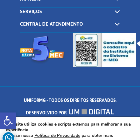
SERVIÇOS
CENTRAL DE ATENDIMENTO
UNIFORMG - TODOS OS DIREITOS RESERVADOS.
Abrir a barra de ferramentas
DESENVOLVIDO POR
AV. DR. ARNALDO DE SENNA, 328 - PALMEIRAS, FORMIGA/MG - CEP:
Este site utiliza cookies e scripts externos para melhorar a sua
experiência.
Acesse nossa
Política de Privacidade
para obter mais
35.574.530