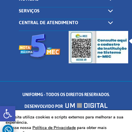
SERVIÇOS
CENTRAL DE ATENDIMENTO
UNIFORMG - TODOS OS DIREITOS RESERVADOS.
Abrir a barra de ferramentas
DESENVOLVIDO POR
AV. DR. ARNALDO DE SENNA, 328 - PALMEIRAS, FORMIGA/MG - CEP:
Este site utiliza cookies e scripts externos para melhorar a sua
experiência.
Acesse nossa
Política de Privacidade
para obter mais
35.574.530