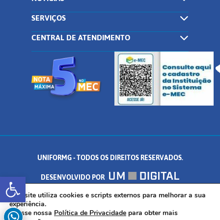
SERVIÇOS
CENTRAL DE ATENDIMENTO
UNIFORMG - TODOS OS DIREITOS RESERVADOS.
Abrir a barra de ferramentas
DESENVOLVIDO POR
AV. DR. ARNALDO DE SENNA, 328 - PALMEIRAS, FORMIGA/MG - CEP:
Este site utiliza cookies e scripts externos para melhorar a sua
experiência.
Acesse nossa
Política de Privacidade
para obter mais
35.574.530