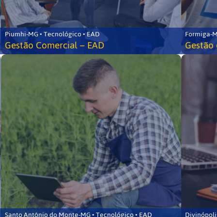
Piumhi-MG • Tecnológico • EAD
Formiga-M
Gestão Comercial – EAD
Gestão 
Santo Antônio do Monte-MG • Tecnológico • EAD
Divinópoli