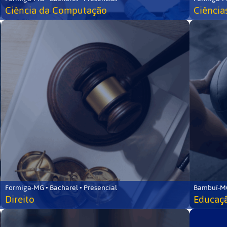
Ciência da Computação
Ciência
Formiga-MG • Bacharel • Presencial
Bambuí-MG
Direito
Educaçã