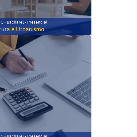
 • Bacharel • Presencial
tura e Urbanismo
 • Bacharel • Presencial