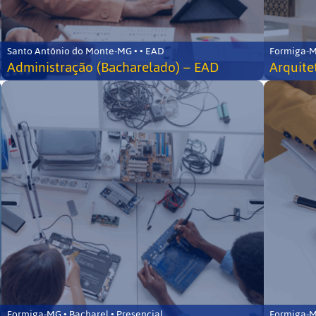
Santo Antônio do Monte-MG • • EAD
Formiga-MG
Administração (Bacharelado) – EAD
Arquite
Formiga-MG • Bacharel • Presencial
Formiga-MG