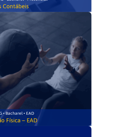
s Contábeis
 • Bacharel • EAD
o Física – EAD