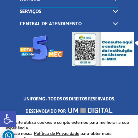
SERVIÇOS
CENTRAL DE ATENDIMENTO
UNIFORMG - TODOS OS DIREITOS RESERVADOS.
Abrir a barra de ferramentas
DESENVOLVIDO POR
AV. DR. ARNALDO DE SENNA, 328 - PALMEIRAS, FORMIGA/MG - CEP:
Este site utiliza cookies e scripts externos para melhorar a sua
experiência.
Acesse nossa
Política de Privacidade
para obter mais
35.574.530