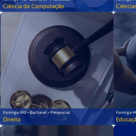
Ciência da Computação
Ciência
Formiga-MG • Bacharel • Presencial
Formiga-M
Direito
Educaçã