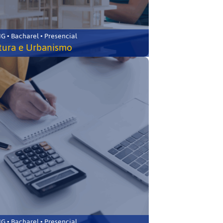
 • Bacharel • Presencial
tura e Urbanismo
 • Bacharel • Presencial