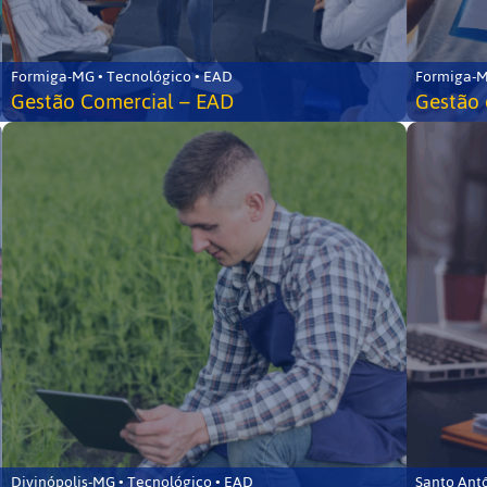
Formiga-MG • Tecnológico • EAD
Formiga-M
Gestão Comercial – EAD
Gestão 
Divinópolis-MG • Tecnológico • EAD
Santo Ant