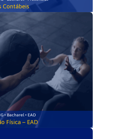
s Contábeis
G • Bacharel • EAD
o Física – EAD