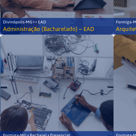
Divinópolis-MG • • EAD
Formiga-MG
Administração (Bacharelado) – EAD
Arquite
Formiga-MG • Bacharel • Presencial
Formiga-MG