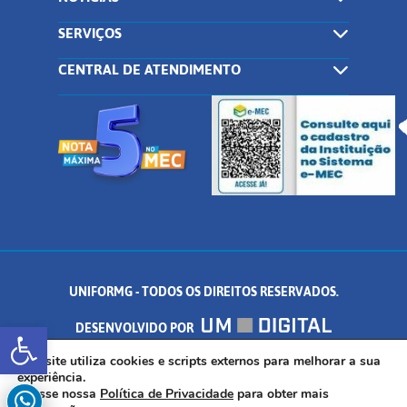
SERVIÇOS
CENTRAL DE ATENDIMENTO
UNIFORMG - TODOS OS DIREITOS RESERVADOS.
Abrir a barra de ferramentas
DESENVOLVIDO POR
AV. DR. ARNALDO DE SENNA, 328 - PALMEIRAS, FORMIGA/MG - CEP:
Este site utiliza cookies e scripts externos para melhorar a sua
experiência.
Acesse nossa
Política de Privacidade
para obter mais
35.574.530