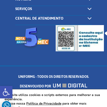
SERVIÇOS
CENTRAL DE ATENDIMENTO
UNIFORMG - TODOS OS DIREITOS RESERVADOS.
Abrir a barra de ferramentas
DESENVOLVIDO POR
AV. DR. ARNALDO DE SENNA, 328 - PALMEIRAS, FORMIGA/MG - CEP:
Este site utiliza cookies e scripts externos para melhorar a sua
experiência.
Acesse nossa
Política de Privacidade
para obter mais
35.574.530