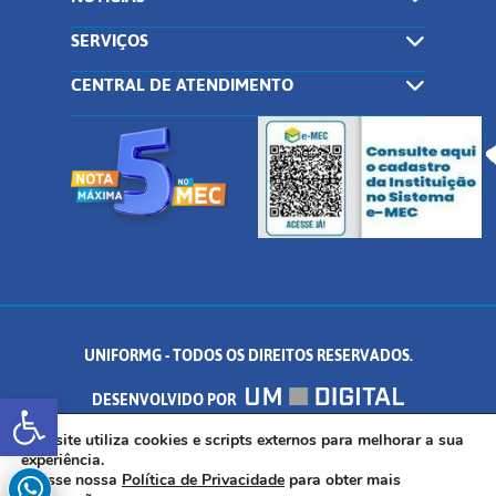
SERVIÇOS
CENTRAL DE ATENDIMENTO
UNIFORMG - TODOS OS DIREITOS RESERVADOS.
Abrir a barra de ferramentas
DESENVOLVIDO POR
AV. DR. ARNALDO DE SENNA, 328 - PALMEIRAS, FORMIGA/MG - CEP:
Este site utiliza cookies e scripts externos para melhorar a sua
experiência.
Acesse nossa
Política de Privacidade
para obter mais
35.574.530