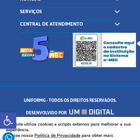
SERVIÇOS
CENTRAL DE ATENDIMENTO
UNIFORMG - TODOS OS DIREITOS RESERVADOS.
Abrir a barra de ferramentas
DESENVOLVIDO POR
AV. DR. ARNALDO DE SENNA, 328 - PALMEIRAS, FORMIGA/MG - CEP:
Este site utiliza cookies e scripts externos para melhorar a sua
experiência.
Acesse nossa
Política de Privacidade
para obter mais
35.574.530