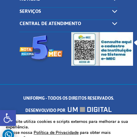
SERVIÇOS
CENTRAL DE ATENDIMENTO
UNIFORMG - TODOS OS DIREITOS RESERVADOS.
Abrir a barra de ferramentas
DESENVOLVIDO POR
AV. DR. ARNALDO DE SENNA, 328 - PALMEIRAS, FORMIGA/MG - CEP:
Este site utiliza cookies e scripts externos para melhorar a sua
experiência.
Acesse nossa
Política de Privacidade
para obter mais
35.574.530