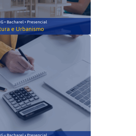
 • Bacharel • Presencial
tura e Urbanismo
 • Bacharel • Presencial