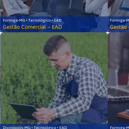
Formiga-MG • Tecnológico • EAD
Formiga-M
Gestão Comercial – EAD
Gestão 
Divinópolis-MG • Tecnológico • EAD
Formiga-M