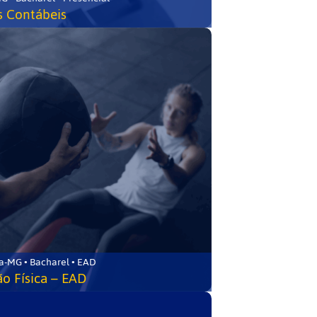
s Contábeis
a-MG • Bacharel • EAD
o Física – EAD