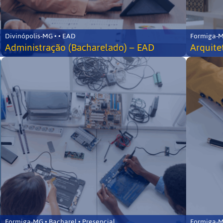
Divinópolis-MG • • EAD
Formiga-MG
Administração (Bacharelado) – EAD
Arquite
Formiga-MG • Bacharel • Presencial
Formiga-MG