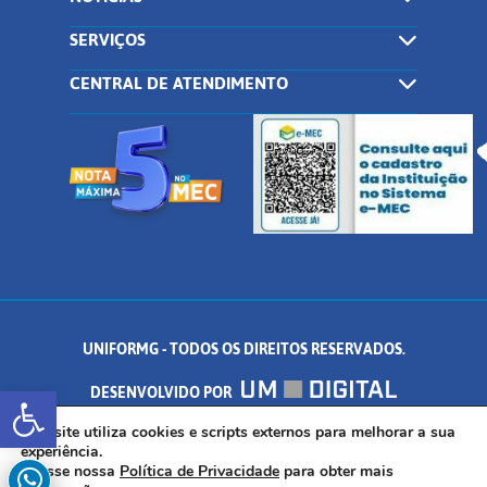
SERVIÇOS
CENTRAL DE ATENDIMENTO
UNIFORMG - TODOS OS DIREITOS RESERVADOS.
Abrir a barra de ferramentas
DESENVOLVIDO POR
AV. DR. ARNALDO DE SENNA, 328 - PALMEIRAS, FORMIGA/MG - CEP:
Este site utiliza cookies e scripts externos para melhorar a sua
experiência.
Acesse nossa
Política de Privacidade
para obter mais
35.574.530