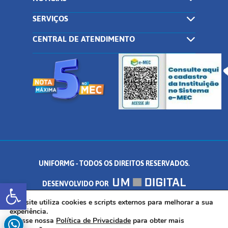
SERVIÇOS
CENTRAL DE ATENDIMENTO
UNIFORMG - TODOS OS DIREITOS RESERVADOS.
Abrir a barra de ferramentas
DESENVOLVIDO POR
AV. DR. ARNALDO DE SENNA, 328 - PALMEIRAS, FORMIGA/MG - CEP:
Este site utiliza cookies e scripts externos para melhorar a sua
experiência.
Acesse nossa
Política de Privacidade
para obter mais
35.574.530