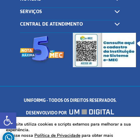
SERVIÇOS
CENTRAL DE ATENDIMENTO
UNIFORMG - TODOS OS DIREITOS RESERVADOS.
Abrir a barra de ferramentas
DESENVOLVIDO POR
AV. DR. ARNALDO DE SENNA, 328 - PALMEIRAS, FORMIGA/MG - CEP:
Este site utiliza cookies e scripts externos para melhorar a sua
experiência.
Acesse nossa
Política de Privacidade
para obter mais
35.574.530