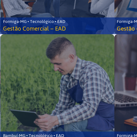
Formiga-MG • Tecnológico • EAD
Formiga-M
Gestão Comercial – EAD
Gestão 
Bambuí-MG • Tecnológico • EAD
Formiga-M