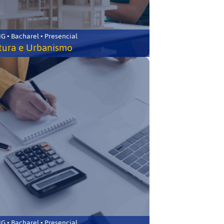
 • Bacharel • Presencial
tura e Urbanismo
 • Bacharel • Presencial