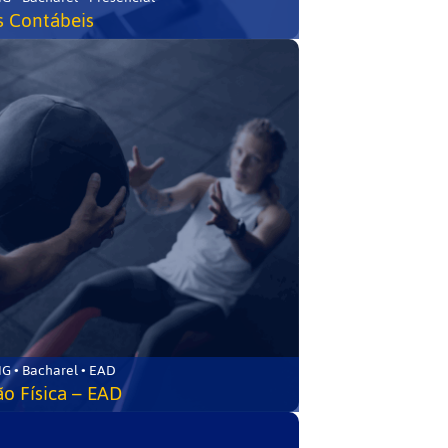
s Contábeis
G • Bacharel • EAD
o Física – EAD