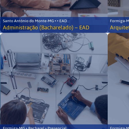
Santo Antônio do Monte-MG • • EAD
Formiga-MG
Administração (Bacharelado) – EAD
Arquite
Formiga-MG • Bacharel • Presencial
Formiga-MG