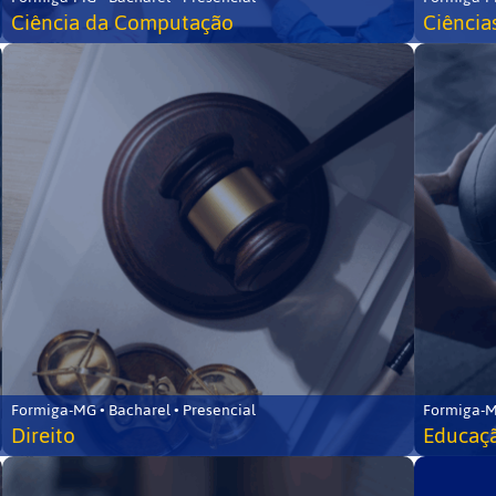
Ciência da Computação
Ciência
Formiga-MG • Bacharel • Presencial
Formiga-M
Direito
Educaçã