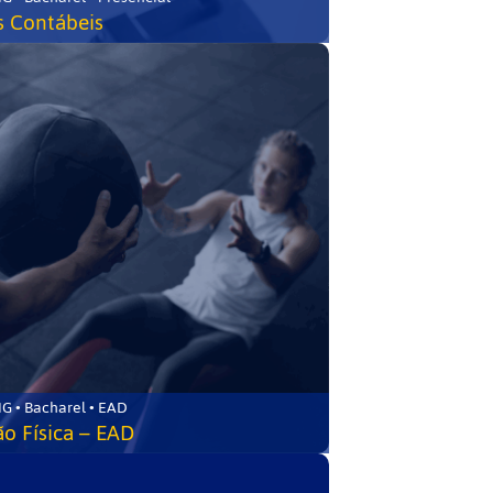
s Contábeis
G • Bacharel • EAD
o Física – EAD