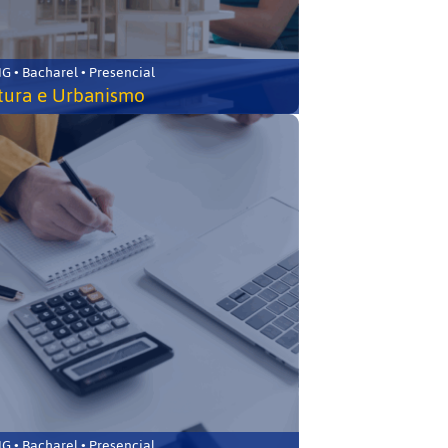
 • Bacharel • Presencial
tura e Urbanismo
 • Bacharel • Presencial