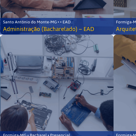
Santo Antônio do Monte-MG • • EAD
Formiga-MG
Administração (Bacharelado) – EAD
Arquite
Formiga-MG • Bacharel • Presencial
Formiga-MG