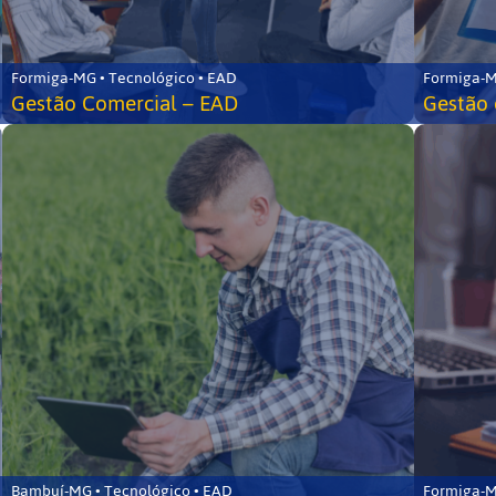
Formiga-MG • Tecnológico • EAD
Formiga-M
Gestão Comercial – EAD
Gestão 
Bambuí-MG • Tecnológico • EAD
Formiga-M