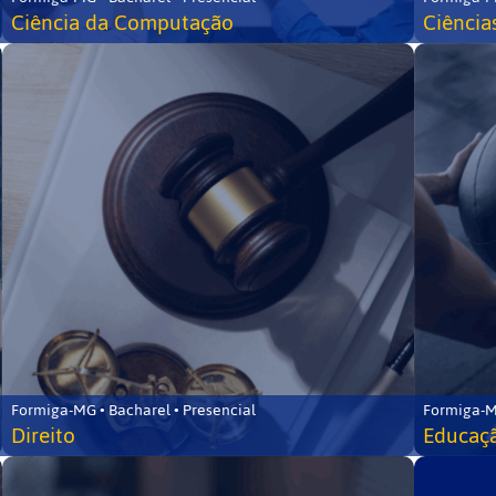
Ciência da Computação
Ciência
Formiga-MG • Bacharel • Presencial
Formiga-M
Direito
Educaçã