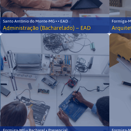
Santo Antônio do Monte-MG • • EAD
Formiga-MG
Administração (Bacharelado) – EAD
Arquite
Formiga-MG • Bacharel • Presencial
Formiga-MG