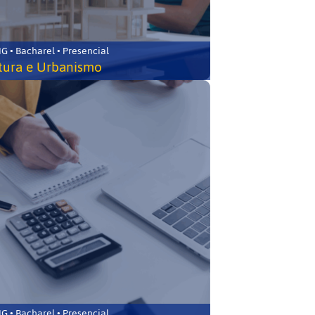
 • Bacharel • Presencial
tura e Urbanismo
 • Bacharel • Presencial