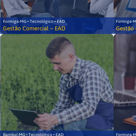
Formiga-MG • Tecnológico • EAD
Formiga-M
Gestão Comercial – EAD
Gestão 
Bambuí-MG • Tecnológico • EAD
Formiga-M