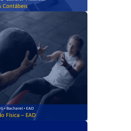
s Contábeis
G • Bacharel • EAD
o Física – EAD