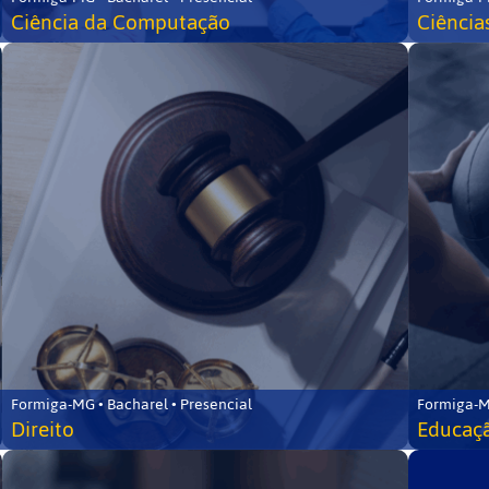
Ciência da Computação
Ciência
Formiga-MG • Bacharel • Presencial
Formiga-M
Direito
Educaçã