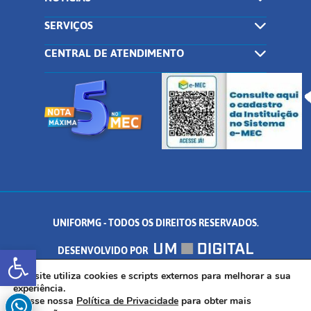
SERVIÇOS
CENTRAL DE ATENDIMENTO
UNIFORMG - TODOS OS DIREITOS RESERVADOS.
Abrir a barra de ferramentas
DESENVOLVIDO POR
AV. DR. ARNALDO DE SENNA, 328 - PALMEIRAS, FORMIGA/MG - CEP:
Este site utiliza cookies e scripts externos para melhorar a sua
experiência.
Acesse nossa
Política de Privacidade
para obter mais
35.574.530