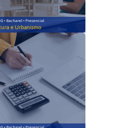
 • Bacharel • Presencial
tura e Urbanismo
 • Bacharel • Presencial