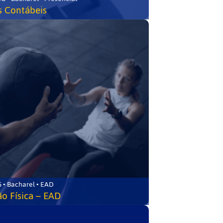
s Contábeis
 • Bacharel • EAD
o Física – EAD