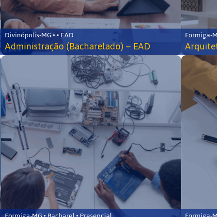
Divinópolis-MG • • EAD
Formiga-MG
Administração (Bacharelado) – EAD
Arquite
Formiga-MG • Bacharel • Presencial
Formiga-MG