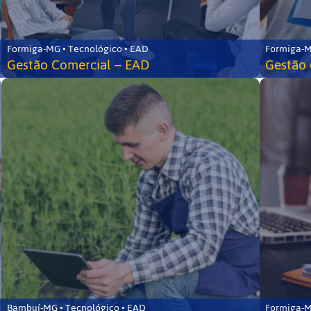
Formiga-MG • Tecnológico • EAD
Formiga-M
Gestão Comercial – EAD
Gestão 
Bambuí-MG • Tecnológico • EAD
Formiga-M