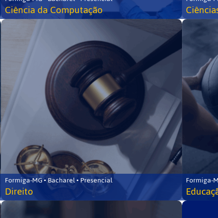
Ciência da Computação
Ciência
Formiga-MG • Bacharel • Presencial
Formiga-M
Direito
Educaçã