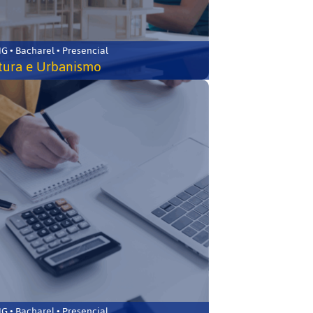
 • Bacharel • Presencial
tura e Urbanismo
 • Bacharel • Presencial