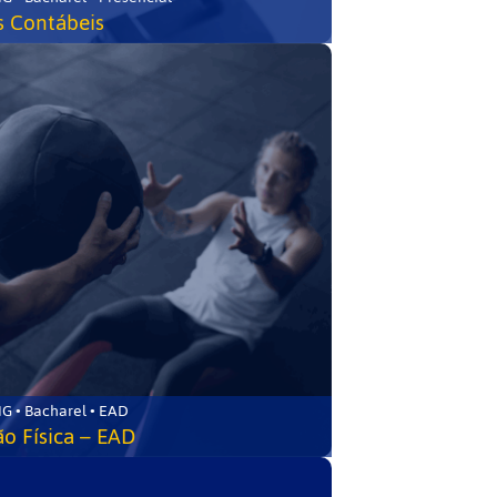
s Contábeis
G • Bacharel • EAD
o Física – EAD