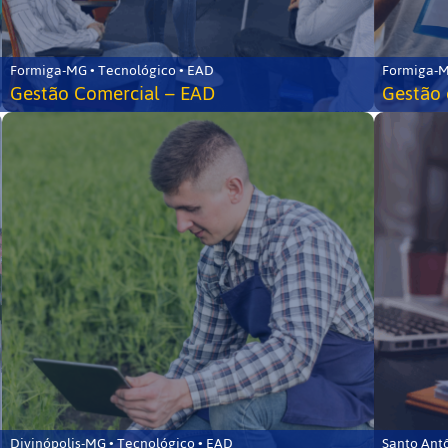
Formiga-MG • Tecnológico • EAD
Formiga-M
Gestão Comercial – EAD
Gestão 
Divinópolis-MG • Tecnológico • EAD
Santo Ant