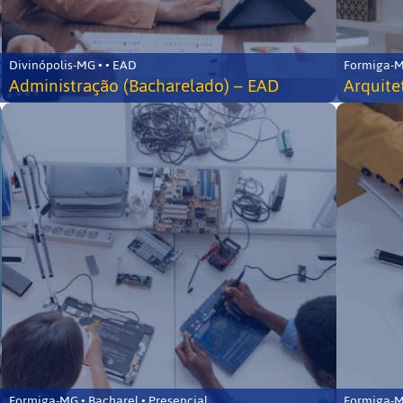
Divinópolis-MG • • EAD
Formiga-MG
Administração (Bacharelado) – EAD
Arquite
Formiga-MG • Bacharel • Presencial
Formiga-MG