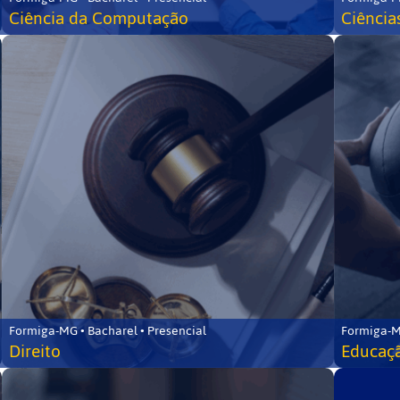
Ciência da Computação
Ciência
Formiga-MG • Bacharel • Presencial
Formiga-M
Direito
Educaçã