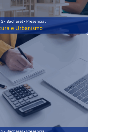
 • Bacharel • Presencial
tura e Urbanismo
 • Bacharel • Presencial