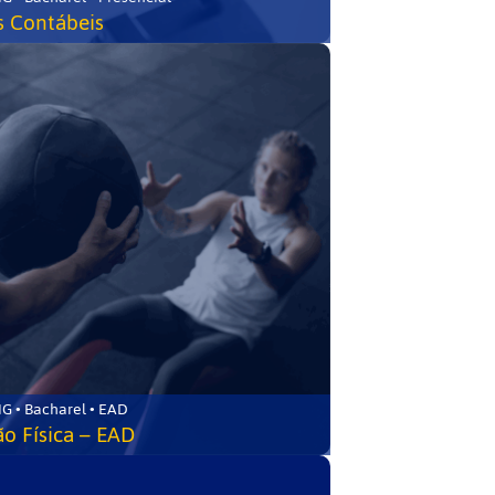
s Contábeis
G • Bacharel • EAD
o Física – EAD