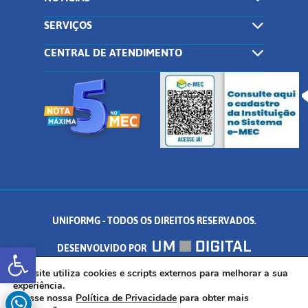
SERVIÇOS
CENTRAL DE ATENDIMENTO
UNIFORMG - TODOS OS DIREITOS RESERVADOS.
Abrir a barra de ferramentas
DESENVOLVIDO POR
AV. DR. ARNALDO DE SENNA, 328 - PALMEIRAS, FORMIGA/MG - CEP:
Este site utiliza cookies e scripts externos para melhorar a sua
experiência.
Acesse nossa
Política de Privacidade
para obter mais
35.574.530