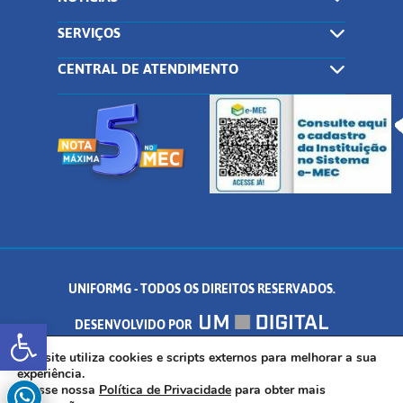
SERVIÇOS
CENTRAL DE ATENDIMENTO
UNIFORMG - TODOS OS DIREITOS RESERVADOS.
Abrir a barra de ferramentas
DESENVOLVIDO POR
AV. DR. ARNALDO DE SENNA, 328 - PALMEIRAS, FORMIGA/MG - CEP:
Este site utiliza cookies e scripts externos para melhorar a sua
experiência.
Acesse nossa
Política de Privacidade
para obter mais
35.574.530