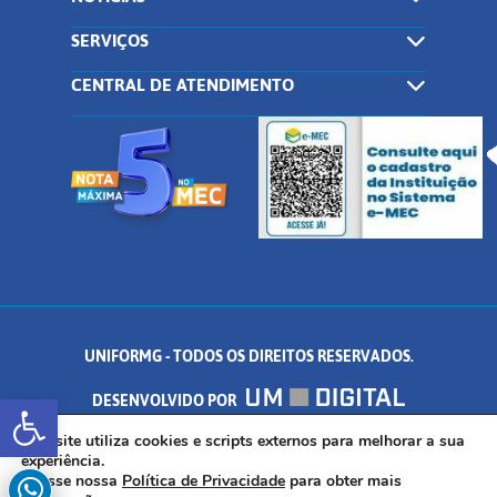
SERVIÇOS
CENTRAL DE ATENDIMENTO
UNIFORMG - TODOS OS DIREITOS RESERVADOS.
Abrir a barra de ferramentas
DESENVOLVIDO POR
AV. DR. ARNALDO DE SENNA, 328 - PALMEIRAS, FORMIGA/MG - CEP:
Este site utiliza cookies e scripts externos para melhorar a sua
experiência.
Acesse nossa
Política de Privacidade
para obter mais
35.574.530