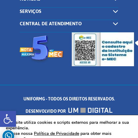
SERVIÇOS
CENTRAL DE ATENDIMENTO
UNIFORMG - TODOS OS DIREITOS RESERVADOS.
Abrir a barra de ferramentas
DESENVOLVIDO POR
AV. DR. ARNALDO DE SENNA, 328 - PALMEIRAS, FORMIGA/MG - CEP:
Este site utiliza cookies e scripts externos para melhorar a sua
experiência.
Acesse nossa
Política de Privacidade
para obter mais
35.574.530