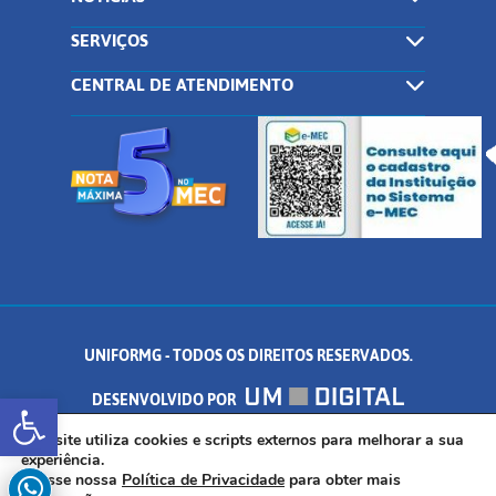
SERVIÇOS
CENTRAL DE ATENDIMENTO
UNIFORMG - TODOS OS DIREITOS RESERVADOS.
Abrir a barra de ferramentas
DESENVOLVIDO POR
AV. DR. ARNALDO DE SENNA, 328 - PALMEIRAS, FORMIGA/MG - CEP:
Este site utiliza cookies e scripts externos para melhorar a sua
experiência.
Acesse nossa
Política de Privacidade
para obter mais
35.574.530