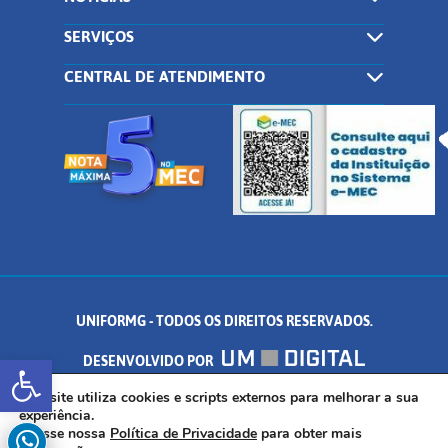
SERVIÇOS
CENTRAL DE ATENDIMENTO
UNIFORMG - TODOS OS DIREITOS RESERVADOS.
Abrir a barra de ferramentas
DESENVOLVIDO POR
AV. DR. ARNALDO DE SENNA, 328 - PALMEIRAS, FORMIGA/MG - CEP:
Este site utiliza cookies e scripts externos para melhorar a sua
experiência.
Acesse nossa
Política de Privacidade
para obter mais
35.574.530