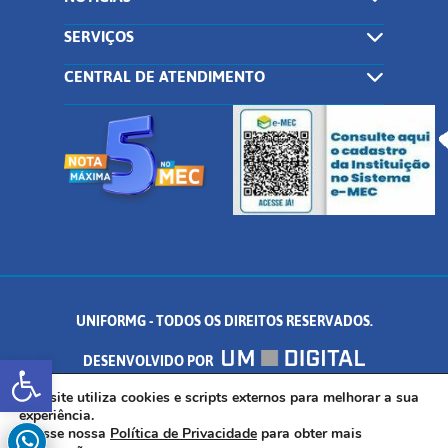
SERVIÇOS
CENTRAL DE ATENDIMENTO
UNIFORMG - TODOS OS DIREITOS RESERVADOS.
Abrir a barra de ferramentas
DESENVOLVIDO POR
AV. DR. ARNALDO DE SENNA, 328 - PALMEIRAS, FORMIGA/MG - CEP:
Este site utiliza cookies e scripts externos para melhorar a sua
experiência.
Acesse nossa
Política de Privacidade
para obter mais
35.574.530