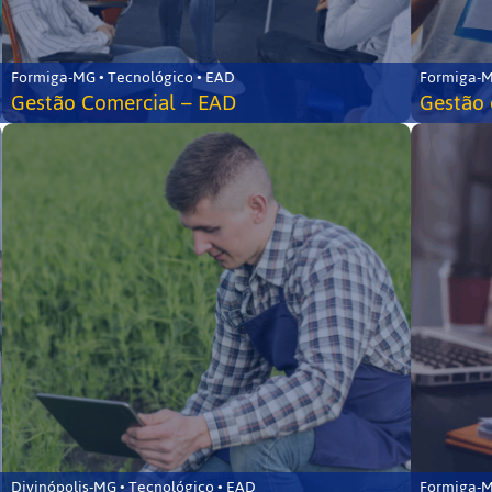
Formiga-MG • Tecnológico • EAD
Formiga-M
Gestão Comercial – EAD
Gestão 
Divinópolis-MG • Tecnológico • EAD
Formiga-M