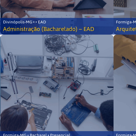
Divinópolis-MG • • EAD
Formiga-MG
Administração (Bacharelado) – EAD
Arquite
Formiga-MG • Bacharel • Presencial
Formiga-MG