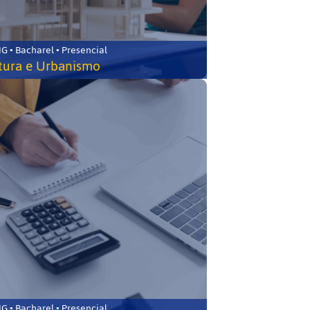
 • Bacharel • Presencial
tura e Urbanismo
 • Bacharel • Presencial