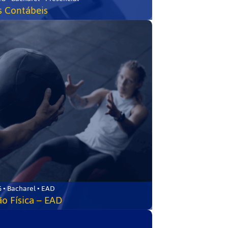
s Contábeis
 • Bacharel • EAD
o Física – EAD