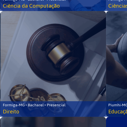
Ciência da Computação
Ciência
Formiga-MG • Bacharel • Presencial
Piumhi-MG
Direito
Educaçã